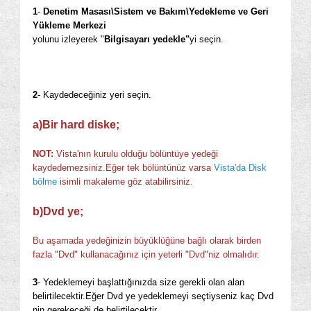
1
-
Denetim Masası\Sistem ve Bakım\Yedekleme ve Geri
Yükleme Merkezi
yolunu izleyerek "
Bilgisayarı yedekle"
yi seçin.
2
- Kaydedeceğiniz yeri seçin.
a)Bir hard diske;
NOT:
Vista'nın kurulu olduğu bölüntüye yedeği
kaydedemezsiniz.Eğer tek bölüntünüz varsa
Vista'da Disk
bölme
isimli makaleme göz atabilirsiniz.
b)Dvd ye;
Bu aşamada yedeğinizin büyüklüğüne bağlı olarak birden
fazla "Dvd" kullanacağınız için yeterli "Dvd"niz olmalıdır.
3
- Yedeklemeyi başlattığınızda size gerekli olan alan
belirtilecektir.Eğer Dvd ye yedeklemeyi seçtiyseniz kaç Dvd
nin gerekeceği de belirtilecektir.