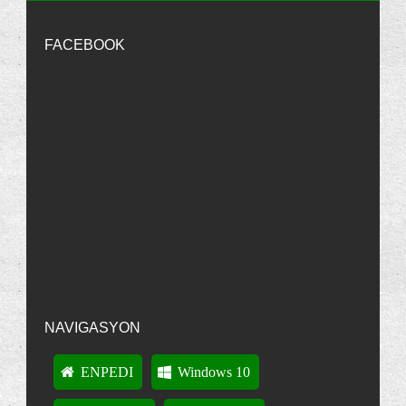
Temmuz
(29)
Nonpasaran
Merhaba Görkem, Bu yöntemlerden
birini kullanabilirsin:
http://7.enpedi.com/2012/09...
...
Haziran
(171)
FACEBOOK
"Parola Sıfırlama Disketi"ni Kullanmak | enpedi-Windows Vista
·
13
Bilgisayarınız Yavaş mı Açılıp Kapanıyor?
years ago
Görev Çubuğundaki "Buton"ları "İkon"lar ile
görkem
Ben Daha Önce Parola Sıfırlama Diski
Değişt...
Oluşturmamıştım.Şimdi Nasıl Açabilirm Pc'mi??
"Parola Sıfırlama Disketi"ni Kullanmak | enpedi-Windows Vista
Bildirim alanını sıfırlamak
·
13
years ago
Birden Fazla Dosya Seçmek İçin Onay Kutularını
Kul...
Nonpasaran
Rice ederim :)
Selamlar...
Nonpasaran : Windows Vista: Hata Mesajlar覺n覺 Panoya
Bir diski veya bölüntüyü bir klasöre bağlamak
Kopyalamak
·
13 years ago
Bir Dosyanın İzinlerini Değiştirmek
"Gizli Klasörleri Göster" Seçeneğini İptal Etmek
Bir Dosyanın En Son Ne Zaman Kullanıldığını
Anlamak
NAVIGASYON
Bir Kişisel Klasörün Adresini Değiştirmek
Kişisel Klasörlerinizden Biri veya Birkaçı Kayıp
ENPEDI
Windows 10
Dosya Ön Görünümlerinde Gösterilen Resmi