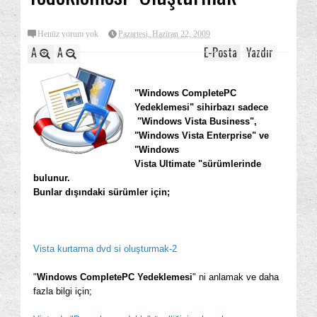
Henüz yorum yok
Pazartesi, Haziran 22, 2009
A
A
E-Posta
Yazdır
"Windows CompletePC
Yedeklemesi" sihirbazı sadece
"Windows Vista
Business"
,
"Windows Vista
Enterprise"
ve
"Windows
Vista
Ultimate
"sürümlerinde
bulunur.
Bunlar dışındaki sürümler için;
Vista kurtarma dvd si oluşturmak-2
"
Windows CompletePC Yedeklemesi
" ni anlamak ve daha
fazla bilgi için;