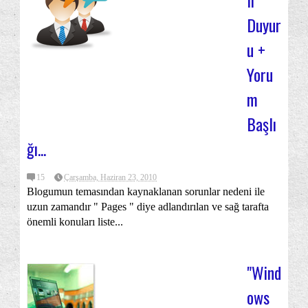
li
Duyur
u +
Yoru
m
Başlı
ğı...
15
Çarşamba, Haziran 23, 2010
Blogumun temasından kaynaklanan sorunlar nedeni ile
uzun zamandır " Pages " diye adlandırılan ve sağ tarafta
önemli konuları liste...
"Wind
ows