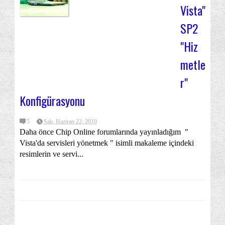
Vista"
SP2
"Hiz
metle
r"
Konfigürasyonu
5
Salı, Haziran 22, 2010
Daha önce Chip Online forumlarında yayınladığım "
Vista'da servisleri yönetmek " isimli makaleme içindeki
resimlerin ve servi...