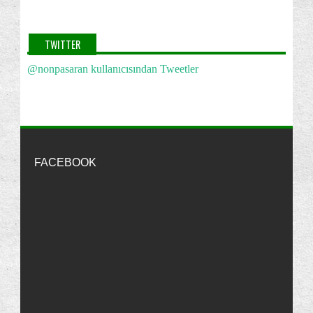
Nonpasaran
Rica ederim :)
Selamlar...
2012
(1)
http://nonpasaran-windowsvista.blogspot.com/2010/02/windows-
TWITTER
2011
(2)
vistann-acls-hzn-iyilestirmek.html
·
13 years ago
@nonpasaran kullanıcısından Tweetler
2010
(22)
machine
32bit lik lisansı 64bit te kullanıldığını
Kasım
(3)
bilmiyordum sayenizde öğrenmiş oldum teşekkürler
http://nonpasaran-windowsvista.blogspot.com/2010/02/windows-
Ekim
(6)
vistann-acls-hzn-iyilestirmek.html
·
13 years ago
Haziran
(2)
Nonpasaran
Merhaba Görkem, Bu yöntemlerden
Önemli Duyuru + Yorum Başlığı...
birini kullanabilirsin:
http://7.enpedi.com/2012/09...
...
FACEBOOK
"Parola Sıfırlama Disketi"ni Kullanmak | enpedi-Windows Vista
·
13
"Windows Vista" SP2 "Hizmetler" Konfigürasyonu
years ago
Mayıs
(7)
görkem
Ben Daha Önce Parola Sıfırlama Diski
Oluşturmamıştım.Şimdi Nasıl Açabilirm Pc'mi??
Mart
(2)
"Parola Sıfırlama Disketi"ni Kullanmak | enpedi-Windows Vista
·
13
years ago
Şubat
(1)
Ocak
(1)
Nonpasaran
Rice ederim :)
Selamlar...
Nonpasaran : Windows Vista: Hata Mesajlar覺n覺 Panoya
2009
(255)
Kopyalamak
·
13 years ago