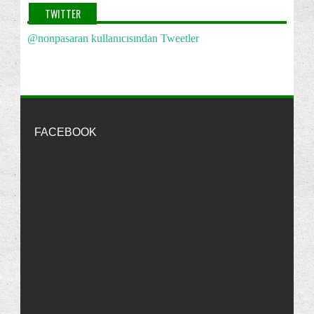
http://nonpasaran-windowsvista.blogspot.com/2010/02/windows-
TWITTER
2011
(2)
vistann-acls-hzn-iyilestirmek.html
·
13 years ago
@nonpasaran kullanıcısından Tweetler
2010
(22)
machine
32bit lik lisansı 64bit te kullanıldığını
bilmiyordum sayenizde öğrenmiş oldum teşekkürler
2009
(255)
http://nonpasaran-windowsvista.blogspot.com/2010/02/windows-
Eylül
(23)
vistann-acls-hzn-iyilestirmek.html
·
13 years ago
Temmuz
(29)
Nonpasaran
Merhaba Görkem, Bu yöntemlerden
birini kullanabilirsin:
http://7.enpedi.com/2012/09...
...
Haziran
(171)
FACEBOOK
"Parola Sıfırlama Disketi"ni Kullanmak | enpedi-Windows Vista
·
13
Bilgisayarınız Yavaş mı Açılıp Kapanıyor?
years ago
Görev Çubuğundaki "Buton"ları "İkon"lar ile
görkem
Ben Daha Önce Parola Sıfırlama Diski
Değişt...
Oluşturmamıştım.Şimdi Nasıl Açabilirm Pc'mi??
"Parola Sıfırlama Disketi"ni Kullanmak | enpedi-Windows Vista
Bildirim alanını sıfırlamak
·
13
years ago
Birden Fazla Dosya Seçmek İçin Onay Kutularını
Kul...
Nonpasaran
Rice ederim :)
Selamlar...
Nonpasaran : Windows Vista: Hata Mesajlar覺n覺 Panoya
Bir diski veya bölüntüyü bir klasöre bağlamak
Kopyalamak
·
13 years ago
Bir Dosyanın İzinlerini Değiştirmek
"Gizli Klasörleri Göster" Seçeneğini İptal Etmek