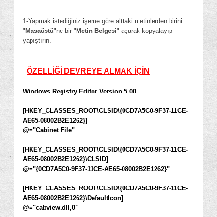
1-Yapmak istediğiniz işeme göre alttaki metinlerden birini
"
Masaüstü
"ne bir "
Metin Belgesi
" açarak kopyalayıp
yapıştırın.
ÖZELLİĞİ DEVREYE ALMAK İÇİN
Windows Registry Editor Version 5.00
[HKEY_CLASSES_ROOT\CLSID\{0CD7A5C0-9F37-11CE-
AE65-08002B2E1262}]
@="Cabinet File"
[HKEY_CLASSES_ROOT\CLSID\{0CD7A5C0-9F37-11CE-
AE65-08002B2E1262}\CLSID]
@="{0CD7A5C0-9F37-11CE-AE65-08002B2E1262}"
[HKEY_CLASSES_ROOT\CLSID\{0CD7A5C0-9F37-11CE-
AE65-08002B2E1262}\DefaultIcon]
@="cabview.dll,0"