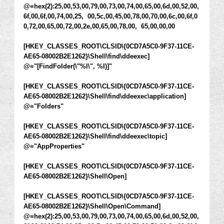
@=hex(2):25,00,53,00,79,00,73,00,74,00,65,00,6d,00,52,00,
6f,00,6f,00,74,00,25, 00,5c,00,45,00,78,00,70,00,6c,00,6f,0
0,72,00,65,00,72,00,2e,00,65,00,78,00, 65,00,00,00
[HKEY_CLASSES_ROOT\CLSID\{0CD7A5C0-9F37-11CE-
AE65-08002B2E1262}\Shell\find\ddeexec]
@="[FindFolder(\"%l\", %I)]"
[HKEY_CLASSES_ROOT\CLSID\{0CD7A5C0-9F37-11CE-
AE65-08002B2E1262}\Shell\find\ddeexec\application]
@="Folders"
[HKEY_CLASSES_ROOT\CLSID\{0CD7A5C0-9F37-11CE-
AE65-08002B2E1262}\Shell\find\ddeexec\topic]
@="AppProperties"
[HKEY_CLASSES_ROOT\CLSID\{0CD7A5C0-9F37-11CE-
AE65-08002B2E1262}\Shell\Open]
[HKEY_CLASSES_ROOT\CLSID\{0CD7A5C0-9F37-11CE-
AE65-08002B2E1262}\Shell\Open\Command]
@=hex(2):25,00,53,00,79,00,73,00,74,00,65,00,6d,00,52,00,