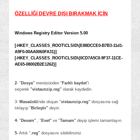
ÖZELLİĞİ DEVRE DIŞI BIRAKMAK İÇİN
Windows Registry Editor Version 5.00
[-HKEY_CLASSES_ROOT\CLSID\{E88DCCE0-B7B3-11d1-
A9F0-00AA0060FA31}]
[-HKEY_CLASSES_ROOT\CLSID\{0CD7A5C0-9F37-11CE-
AE65-08002B2E1262}]
2
- "
Dosya"
menüsünden "
Farklı kaydet
"i
seçerek
"vistaunzip.reg"
olarak kaydedin.
3-
Masaüstü
'nde oluşan "
vistaunzip.reg"
dosyasına sağ
tıklayıp "
Birleştir"
deyin.
4
- "
Devam"
, "
Evet"
ve "
Tamam"
deyip işlemi tamamlayın.
5
- Artık "
.reg"
dosyasını silebilirsiniz.