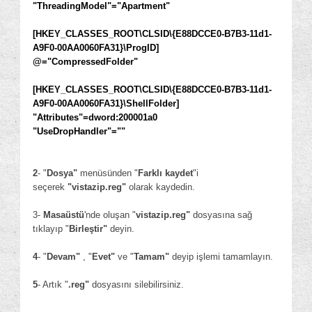
"ThreadingModel"="Apartment"
[HKEY_CLASSES_ROOT\CLSID\{E88DCCE0-B7B3-11d1-
A9F0-00AA0060FA31}\ProgID]
@="CompressedFolder"
[HKEY_CLASSES_ROOT\CLSID\{E88DCCE0-B7B3-11d1-
A9F0-00AA0060FA31}\ShellFolder]
"Attributes"=dword:200001a0
"UseDropHandler"=""
2
- "
Dosya"
menüsünden "
Farklı kaydet
"i
seçerek
"vistazip.reg"
olarak kaydedin.
3-
Masaüstü
'nde oluşan "
vistazip.reg"
dosyasına sağ
tıklayıp "
Birleştir"
deyin.
4
- "
Devam"
, "
Evet"
ve "
Tamam"
deyip işlemi tamamlayın.
5
- Artık "
.reg"
dosyasını silebilirsiniz.