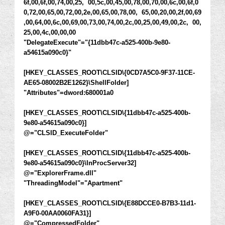
6f,00,6f,00,74,00,25, 00,5c,00,45,00,78,00,70,00,6c,00,6f,0
0,72,00,65,00,72,00,2e,00,65,00,78,00, 65,00,20,00,2f,00,69
,00,64,00,6c,00,69,00,73,00,74,00,2c,00,25,00,49,00,2c, 00,
25,00,4c,00,00,00
"DelegateExecute"="{11dbb47c-a525-400b-9e80-
a54615a090c0}"
[HKEY_CLASSES_ROOT\CLSID\{0CD7A5C0-9F37-11CE-
AE65-08002B2E1262}\ShellFolder]
"Attributes"=dword:680001a0
[HKEY_CLASSES_ROOT\CLSID\{11dbb47c-a525-400b-
9e80-a54615a090c0}]
@="CLSID_ExecuteFolder"
[HKEY_CLASSES_ROOT\CLSID\{11dbb47c-a525-400b-
9e80-a54615a090c0}\InProcServer32]
@="ExplorerFrame.dll"
"ThreadingModel"="Apartment"
[HKEY_CLASSES_ROOT\CLSID\{E88DCCE0-B7B3-11d1-
A9F0-00AA0060FA31}]
@="CompressedFolder"