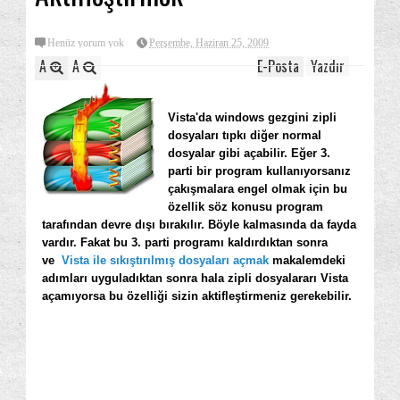
Henüz yorum yok
Perşembe, Haziran 25, 2009
A
A
E-Posta
Yazdır
Vista'da windows gezgini zipli
dosyaları tıpkı diğer normal
dosyalar gibi açabilir. Eğer 3.
parti bir program kullanıyorsanız
çakışmalara engel olmak için bu
özellik söz konusu program
tarafından devre dışı bırakılır. Böyle kalmasında da fayda
vardır. Fakat bu 3. parti programı kaldırdıktan sonra
ve
Vista ile sıkıştırılmış dosyaları açmak
makalemdeki
adımları uyguladıktan sonra hala zipli dosyalararı Vista
açamıyorsa bu özelliği sizin aktifleştirmeniz gerekebilir.