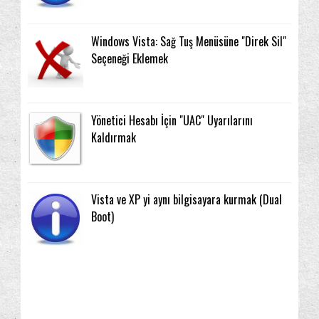
Windows Vista: Sağ Tuş Menüsüne "Direk Sil"
Seçeneği Eklemek
Yönetici Hesabı İçin "UAC" Uyarılarını
Kaldırmak
Vista ve XP yi aynı bilgisayara kurmak (Dual
Boot)
Nonpasaran
Rica ederim :)
Selamlar...
2012
(1)