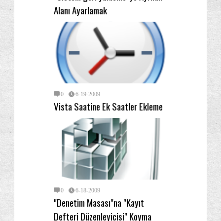
Alanı Ayarlamak
0
6-19-2009
Vista Saatine Ek Saatler Ekleme
0
6-18-2009
"Denetim Masası"na "Kayıt
Defteri Düzenleyicisi" Koyma