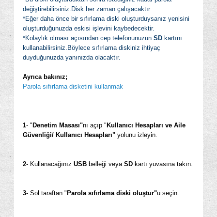
değiştirebilirsiniz.Disk her zaman çalışacaktır
*Eğer daha önce bir sıfırlama diski oluşturduysanız yenisini
oluşturduğunuzda eskisi işlevini kaybedecektir.
*Kolaylık olması açısından cep telefonunuzun
SD
kartını
kullanabilirsiniz.Böylece sıfırlama diskiniz ihtiyaç
duyduğunuzda yanınızda olacaktır.
Ayrıca bakınız;
Parola sıfırlama disketini kullanmak
1
- "
Denetim Masası"
nı açıp "
Kullanıcı Hesapları ve Aile
Güvenliği/ Kullanıcı Hesapları"
yolunu izleyin.
2
- Kullanacağınız
USB
belleği veya
SD
kartı yuvasına takın.
3
- Sol taraftan "
Parola sıfırlama diski oluştur"
u seçin.