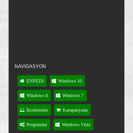
"Parola Sıfırlama Disketi"ni Kullanmak | enpedi-Windows Vista
Bildirim alanını sıfırlamak
·
13
years ago
Birden Fazla Dosya Seçmek İçin Onay Kutularını
Kul...
Nonpasaran
Rice ederim :)
Selamlar...
Nonpasaran : Windows Vista: Hata Mesajlar覺n覺 Panoya
Bir diski veya bölüntüyü bir klasöre bağlamak
Kopyalamak
·
13 years ago
Bir Dosyanın İzinlerini Değiştirmek
"Gizli Klasörleri Göster" Seçeneğini İptal Etmek
Bir Dosyanın En Son Ne Zaman Kullanıldığını
Anlamak
NAVIGASYON
Bir Kişisel Klasörün Adresini Değiştirmek
Kişisel Klasörlerinizden Biri veya Birkaçı Kayıp
ENPEDI
Windows 10
Dosya Ön Görünümlerinde Gösterilen Resmi
Seçmek
Windows 8
Windows 7
Vista'da Zipli Klasörleri Açmayı Aktifleştirmek
İncelemeler
Kampanyalar
Windows Vista ile Sıkıştırılmış Dosyaları Açmak
Dosyalarda Yeniden Adlandırma veya Taşıma
Programlar
Windows Vista
Problemi