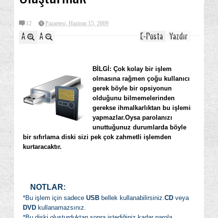
12
Pazartesi, Haziran 15, 2009
A
A
E-Posta
Yazdır
BİLGİ: Çok kolay bir işlem
olmasına rağmen çoğu kullanıcı
gerek böyle bir opsiyonun
olduğunu bilmemelerinden
gerekse ihmalkarlıktan bu işlemi
yapmazlar.Oysa parolanızı
unuttuğunuz durumlarda böyle
bir sıfırlama diski sizi pek çok zahmetli işlemden
kurtaracaktır.
NOTLAR:
*Bu işlem için sadece
USB
bellek kullanabilirsiniz.
CD
veya
DVD
kullanamazsınız.
*Bu diski oluşturduktan sonra istediğiniz kadar parola