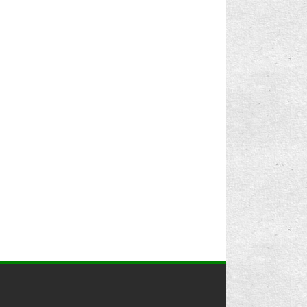
Vista'da Zipli Klasörleri Açmayı Aktifleştirmek
Windows Vista ile Sıkıştırılmış Dosyaları
Açmak
Dosyalarda Yeniden Adlandırma veya Taşıma
Problemi
Dosya Uzantılarının Varsayılan İkonlarını
Değiştirmek
"DNS" Önbelleğini Temizlemek
"Windows Live Messenger" 81000306 Hatası
İnternet Explorer'da Başlığa Kendi İsmini
Koymak
"Ağ"a Bağlı Bilgisayarınızın İsmini Gizlemek
Bir "Ağ"da Oturumun Kapanma Süresini
Ayarlamak
Sahipliği "TrustedInstaller"e Geri Vermek
"1 Milyon" Kez Daha Hızlı Bir Firefox