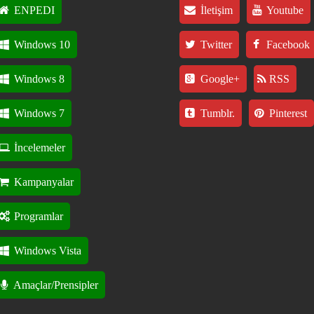
ENPEDI
İletişim
Youtube
Windows 10
Twitter
Facebook
Windows 8
Google+
RSS
Windows 7
Tumblr.
Pinterest
İncelemeler
Kampanyalar
Programlar
Windows Vista
Amaçlar/Prensipler