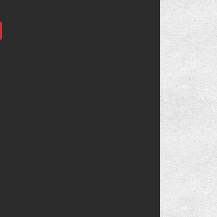
Vista'da Kapatma Seçeneklerine Klavye ile
Ulaşmak
"Başlat Menüsü Güç Düğmesi" Davranışını
Değiştirmek
"64 Bit Vista"da "64 Bit Media Player"
Kullanmak
Geri Yükleme Noktası Oluşturma: "Sürücü
Yükleme"
Geri Yükleme Noktası Oluşturma: "Program
Kurulumu"
Veri Kurtarma: "Vista'yı Açamıyorsunuz!"
Sadece Sizin Belirlediğiniz Dosyaları
Yedeklemek
"Windows CompletePC Yedeklemesi"
Oluşturmak
Vista'da "Dosyaları Yedekle" Özelliğini
Anlamak
"Sistem Kurtarma Seçenekleri"ni Açmak