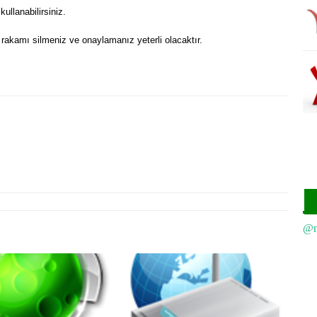
ullanabilirsiniz.
 rakamı silmeniz ve onaylamanız yeterli olacaktır.
20
htt
20
win
hzn
20
@n
20
teş
htt
win
hzn