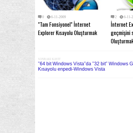
0
6-11-2009
2
6-11-
"Tam Fonsiyonel" İnternet
İnternet E
Explorer Kısayolu Oluşturmak
geçmişini s
Oluşturma
SONRAKI KAYIT
"64 bit Windows Vista"da "32 bit" Windows G
Kısayolu enpedi-Windows Vista