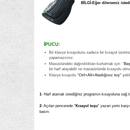
BİLGİ:Eğer dilerseniz isted
İPUCU:
Bir klavye kısayolunu sadece bir kısayol üzerinde
yapamazsınız.
Masüstündeki dağınıklıktan kurtulmak için "
Baş
bir harf atayabilir ve masaüstünde kısayolu olmada
Klavye kısayolu "
Ctrl+Alt+Atadığınız tuş"
şekli
1
- Harf atamak istediğiniz programın kısayoluna sağ t
2
- Açılan pencerede "
Kısayol tuşu
" yazan yerin karşı
basın.