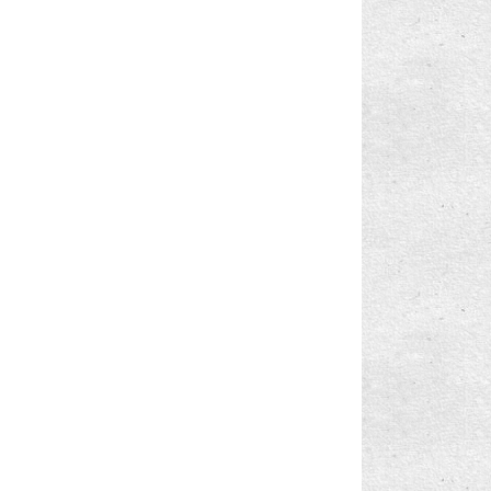
Bilgisayarınız Yavaş mı Açılıp Kapanıyor?
Nonpasaran
Merhaba Görkem, Bu
yöntemlerden birini kullanabilirsin:
Görev Çubuğundaki "Buton"ları "İkon"lar ile
p://7.enpedi.com/2012/09...
...
Değişt...
rola Sıfırlama Disketi"ni Kullanmak | enpedi-Windows
ta
·
13 years ago
Bildirim alanını sıfırlamak
görkem
Birden Fazla Dosya Seçmek İçin Onay
Ben Daha Önce Parola Sıfırlama Diski
Oluşturmamıştım.Şimdi Nasıl Açabilirm Pc'mi??
Kutularını Kul...
rola Sıfırlama Disketi"ni Kullanmak | enpedi-Windows
Bir diski veya bölüntüyü bir klasöre bağlamak
ta
·
13 years ago
Bir Dosyanın İzinlerini Değiştirmek
Nonpasaran
Rice ederim :)
Selamlar...
"Gizli Klasörleri Göster" Seçeneğini İptal
pasaran : Windows Vista: Hata Mesajlar覺n覺 Panoya
Etmek
pyalamak
·
13 years ago
Bir Dosyanın En Son Ne Zaman Kullanıldığını
Anlamak
Bir Kişisel Klasörün Adresini Değiştirmek
Kişisel Klasörlerinizden Biri veya Birkaçı
Kayıp
Dosya Ön Görünümlerinde Gösterilen Resmi
Seçmek