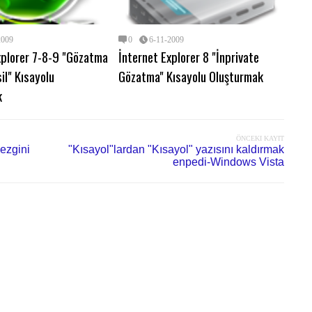
2009
0
6-11-2009
htt
xplorer 7-8-9 "Gözatma
İnternet Explorer 8 "İnprivate
"Pa
Vis
il" Kısayolu
Gözatma" Kısayolu Oluşturmak
k
"Pa
Vis
ÖNCEKI KAYIT
ezgini
"Kısayol"lardan "Kısayol" yazısını kaldırmak
enpedi-Windows Vista
Non
Ko