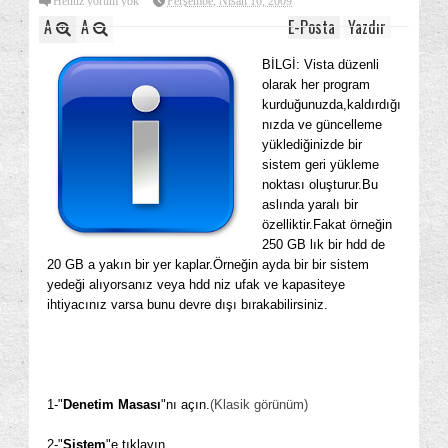
Henüz yorum yok
Perşembe, Nisan 16, 2009
A
A
E-Posta
Yazdır
BİLGİ: Vista düzenli
olarak her program
kurduğunuzda,kaldırdığı
nızda ve güncelleme
yüklediğinizde bir
sistem geri yükleme
noktası oluşturur.Bu
aslında yaralı bir
özelliktir.Fakat örneğin
250 GB lık bir hdd de
20 GB a yakın bir yer kaplar.Örneğin ayda bir bir sistem
yedeği alıyorsanız veya hdd niz ufak ve kapasiteye
ihtiyacınız varsa bunu devre dışı bırakabilirsiniz.
1-"
Denetim Masası
"nı açın.
(Klasik görünüm)
2-"
Sistem
"e tıklayın.