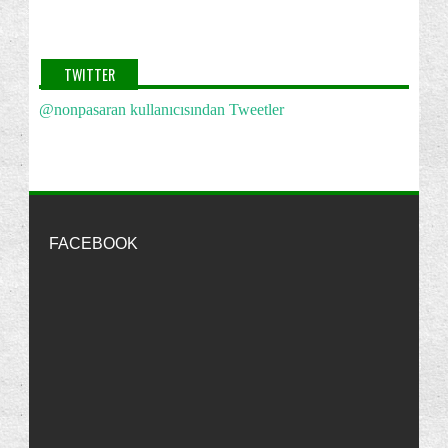
Nonpasaran
Rica ederim :)
Selamlar...
2012
(1)
http://nonpasaran-windowsvista.blogspot.com/2010/02/windows-
TWITTER
2011
(2)
vistann-acls-hzn-iyilestirmek.html
·
13 years ago
@nonpasaran kullanıcısından Tweetler
2010
(22)
machine
32bit lik lisansı 64bit te kullanıldığını
bilmiyordum sayenizde öğrenmiş oldum teşekkürler
2009
(255)
http://nonpasaran-windowsvista.blogspot.com/2010/02/windows-
Eylül
(23)
vistann-acls-hzn-iyilestirmek.html
·
13 years ago
Temmuz
(29)
Nonpasaran
Merhaba Görkem, Bu yöntemlerden
birini kullanabilirsin:
http://7.enpedi.com/2012/09...
...
Haziran
(171)
FACEBOOK
"Parola Sıfırlama Disketi"ni Kullanmak | enpedi-Windows Vista
·
13
Mayıs
(2)
years ago
Nisan
(29)
görkem
Ben Daha Önce Parola Sıfırlama Diski
Windows Vista''nın "Sanal Bellek" Dosyalarını
Oluşturmamıştım.Şimdi Nasıl Açabilirm Pc'mi??
"Parola Sıfırlama Disketi"ni Kullanmak | enpedi-Windows Vista
Silm...
·
13
years ago
Windows Vista'da Yeniden Başlama Zamanını
Ölçme
Nonpasaran
Rice ederim :)
Selamlar...
Nonpasaran : Windows Vista: Hata Mesajlar覺n覺 Panoya
"Klasöre Taşı" ve "Klasöre Kopyala" Özelliklerini
Kopyalamak
·
13 years ago
...